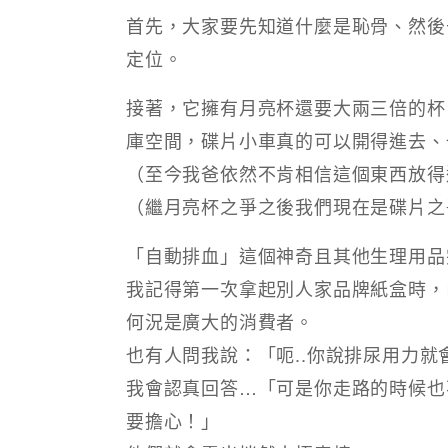
首先，大家要先知道什麼是恥骨、然後
定位。​​
接著，它擁有月亮杯還要大兩三倍的杯
庫空間，碟片小車真的可以開得進去、
（至今我爸依然不肯相信這個東西放得
（繼月亮杯之爭之後我們現在是碟片之
​​「自動排血」這個神奇且其他生理用
我記得第一次拿起別人家品牌紙盒時，
何況是廣大的消費者。
也有人問我說：「呃..你說排尿用力
我會認真回答…「可是你走路的時候也
要擔心！」