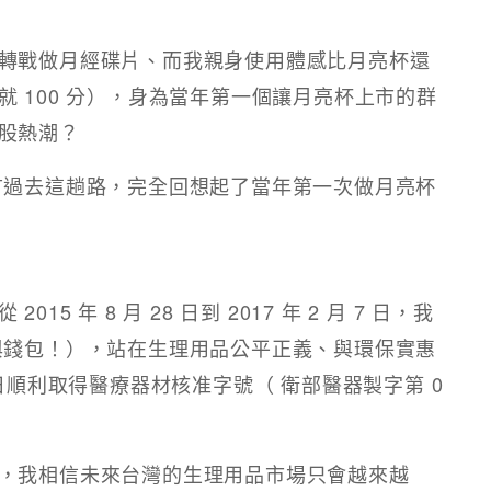
轉戰做月經碟片、而我親身使用體感比月亮杯還
 100 分），身為當年第一個讓月亮杯上市的群
熱潮？​​
首過去這趟路，完全回想起了當年第一次做月亮杯
5 年 8 月 28 日到 2017 年 2 月 7 日，我
與錢包！），站在生理用品公平正義、與環保實惠
日順利取得醫療器材核准字號（ 衛部醫器製字第 0
，我相信未來台灣的生理用品市場只會越來越