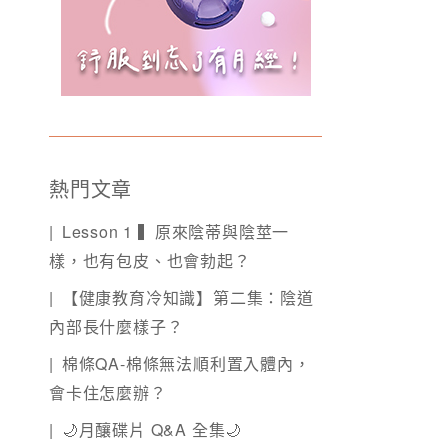
熱門文章
Lesson 1 ▍原來陰蒂與陰莖一
樣，也有包皮、也會勃起？
【健康教育冷知識】第二集：陰道
內部長什麼樣子？
棉條QA-棉條無法順利置入體內，
會卡住怎麼辦？
🌙月釀碟片 Q&A 全集🌙