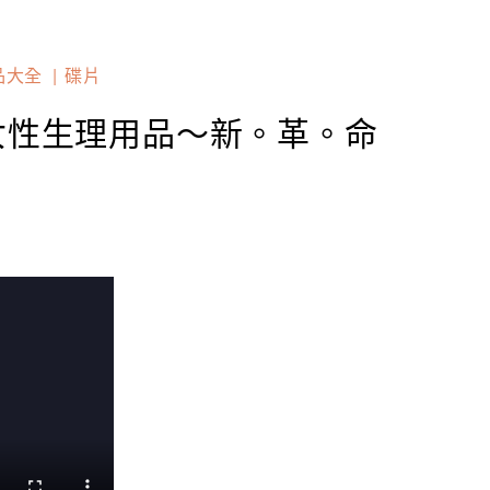
品大全
碟片
女性生理用品～新。革。命