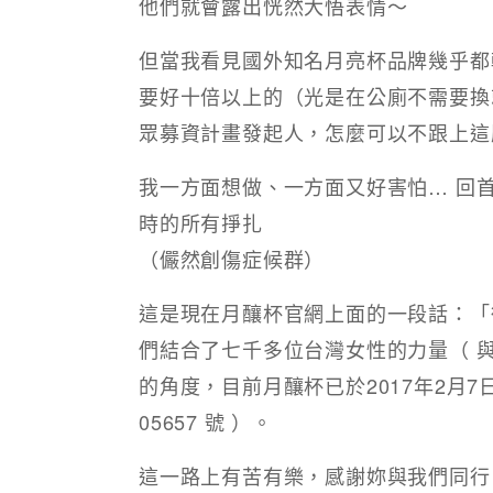
他們就會露出恍然大悟表情～​​
但當我看見國外知名月亮杯品牌幾乎都
要好十倍以上的（光是在公廁不需要換就
眾募資計畫發起人，怎麼可以不跟上這股
我一方面想做、一方面又好害怕… 回
時的所有掙扎
（儼然創傷症候群）​​
這是現在月釀杯官網上面的一段話：​「從 201
們結合了七千多位台灣女性的力量（ 
的角度，目前月釀杯已於2017年2月7
05657 號 ）。​ ​
這一路上有苦有樂，感謝妳與我們同行