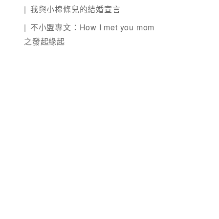
我與小棉條兒的結婚宣言
不小盟專文：How I met you mom
之發起緣起