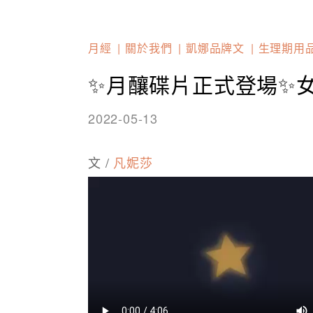
月經
關於我們
凱娜品牌文
生理期用
✨月釀碟片正式登場✨
2022-05-13
文 /
凡妮莎