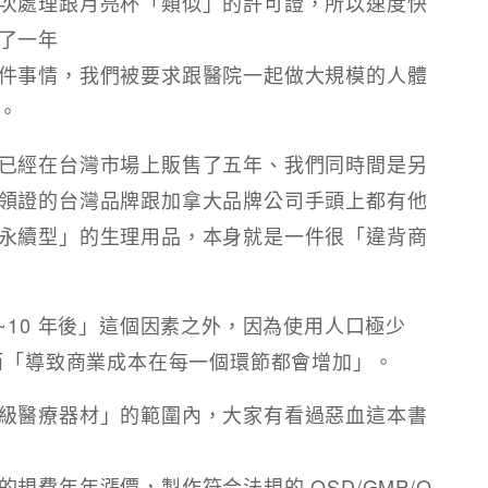
次處理跟月亮杯「類似」的許可證，所以速度快
了一年
件事情，我們被要求跟醫院一起做大規模的人體
。
杯已經在台灣市場上販售了五年、我們同時間是另
領證的台灣品牌跟加拿大品牌公司手頭上都有他
永續型」的生理用品，本身就是一件很「違背商
~10 年後」這個因素之外，因為使用人口極少
而「導致商業成本在每一個環節都會增加」。​​
級醫療器材」的範圍內，大家有看過惡血這本書
規費年年漲價，製作符合法規的 QSD/GMP/Q