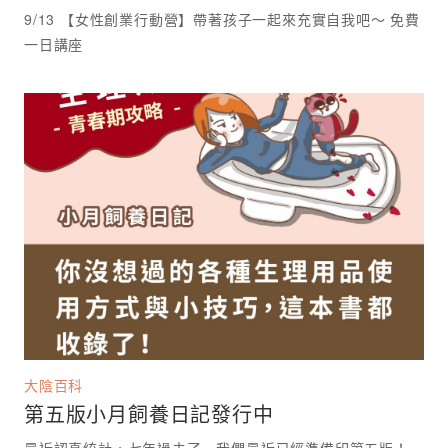
9/13 【女性創業行動營】帶著孩子一起來充實自我吧～ 免費
一日講座 ⁡
大陰百科
第五版小月飼養日記發行中