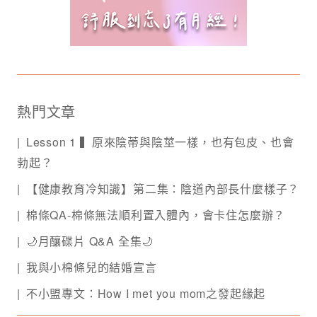
熱門文章
Lesson 1 ▍原來陰蒂與陰莖一樣，也有包皮、也會
勃起？
【健康教育冷知識】第二集：陰道內部長什麼樣子？
棉條QA-棉條無法順利置入體內，會卡住怎麼辦？
🌙月釀碟片 Q&A 全集🌙
我與小棉條兒的結婚宣言
不小盟專文：How I met you mom之發起緣起