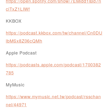
https://open.spotify.com/show/7EMidd1lBd7n
ciTxZ1LIWf
KKBOX
https://podcast.kkbox.com/tw/channel/Cn0DU
lbMSx8Z06cQMh
Apple Podcast
https://podcasts.apple.com/podcast/1700382
785
MyMusic
https://www.mymusic.net.tw/podcast/rsschan
nel/44971