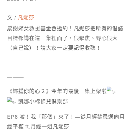
文 /
凡妮莎
感謝婦女救援基金會邀約！凡妮莎把所有的倡議
目標都講在這一集裡面了，很聚焦、野心很大
（自己說）！請大家一定要記得收聽！
———
《婦援你的心２》今年的最後一集上架啦
凱娜小棉條兒俱樂部
EP6 噓！我「那個」來了！—從月經禁忌邁向月
經平權 ft.月經一姐凡妮莎