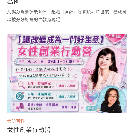
為例
凡妮莎想邀請老師們一起把「月經」從尷尬裡拿出來，變成可
以被好好討論的性教育現場。 ⁡
大陰百科
女性創業行動營