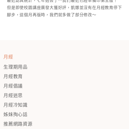
最近認真統計，七年過去了⋯我們最近已經準備印第五版！
但是即使校園講座廣發大獲好評，凱娜並沒有在月經教育停下
腳步，這個月再版時，我們就多做了部分修改～
月經
生理期用品
月經教育
月經倡議
月經迷思
月經冷知識
姊妹掏心話
推薦網路資源