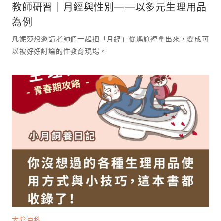
教師研習｜月經與性別——以多元生理用品
為例
凡妮莎想邀請老師們一起把「月經」從尷尬裡拿出來，變成可
以被好好討論的性教育現場。 ⁡
大陰百科