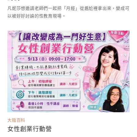
凡妮莎想邀請老師們一起把「月經」從尷尬裡拿出來，變成可
以被好好討論的性教育現場。 ⁡
大陰百科
女性創業行動營