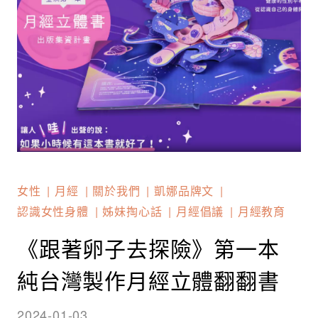
女性
月經
關於我們
凱娜品牌文
認識女性身體
姊妹掏心話
月經倡議
月經教育
《跟著卵子去探險》第一本
純台灣製作月經立體翻翻書
2024-01-03