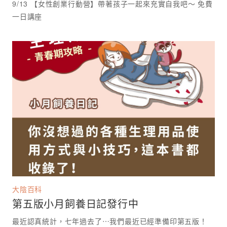
9/13 【女性創業行動營】帶著孩子一起來充實自我吧～ 免費
一日講座 ⁡
大陰百科
第五版小月飼養日記發行中
最近認真統計，七年過去了⋯我們最近已經準備印第五版！