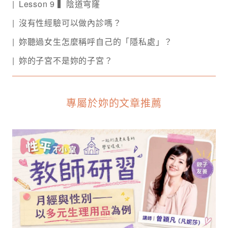
Lesson 9 ▍陰道穹窿
沒有性經驗可以做內診嗎？
妳聽過女生怎麼稱呼自己的「隱私處」？
妳的子宮不是妳的子宮？
專屬於妳的文章推薦