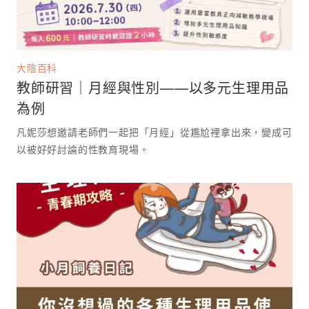
大陰百科
教師研習｜月經與性別——以多元生理用品
為例
凡妮莎想邀請老師們一起把「月經」從尷尬裡拿出來，變成可
以被好好討論的性教育現場。 ⁡