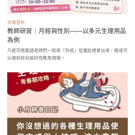
大陰百科
教師研習｜月經與性別——以多元生理用品
為例
凡妮莎想邀請老師們一起把「月經」從尷尬裡拿出來，變成可
以被好好討論的性教育現場。 ⁡