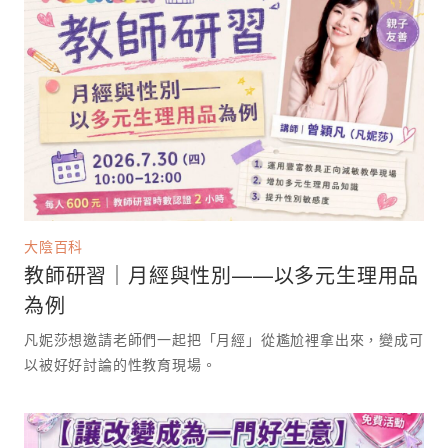
大陰百科
教師研習｜月經與性別——以多元生理用品
為例
凡妮莎想邀請老師們一起把「月經」從尷尬裡拿出來，變成可
以被好好討論的性教育現場。 ⁡