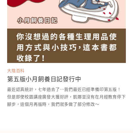
大陰百科
第五版小月飼養日記發行中
最近認真統計，七年過去了⋯我們最近已經準備印第五版！
但是即使校園講座廣發大獲好評，凱娜並沒有在月經教育停下
腳步，這個月再版時，我們就多做了部分修改～