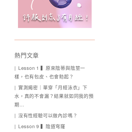
熱門文章
Lesson 1 ▍原來陰蒂與陰莖一
樣，也有包皮、也會勃起？
實測揭密｜單穿「月經泳衣」下
水，真的不會漏？結果就如同我的預
期…
沒有性經驗可以做內診嗎？
Lesson 9 ▍陰道穹窿