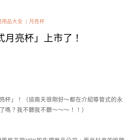
期用品大全
月亮杯
式月亮杯」上市了！
亮杯」！（這兩天很剛好～都在介紹導管式的永
了嗎？我不聽我不聽～～～！！）
風格非常Y2K的生理用品公司，而且抖音的追隨