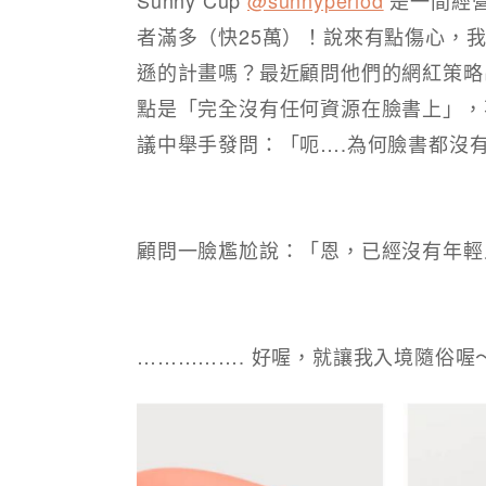
者滿多（快25萬）！說來有點傷心，
遜的計畫嗎？最近顧問他們的網紅策略
點是「完全沒有任何資源在臉書上」，不
議中舉手發問：「呃….為何臉書都沒
顧問一臉尷尬說：「恩，已經沒有年輕
……………. 好喔，就讓我入境隨俗