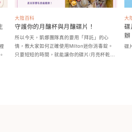
大陰百科
大
生
守護你的月釀杯與月釀碟片！
碟
辦
所以今天，凱娜團隊真的要用「拜託」的心
情，教大家如何正確使用Milton迷你消毒錠。
裡
碟
只要短短的時間，就能讓你的碟片/月亮杯乾淨
拿出來，變成可以被好好討論的性教育現場。 ⁡