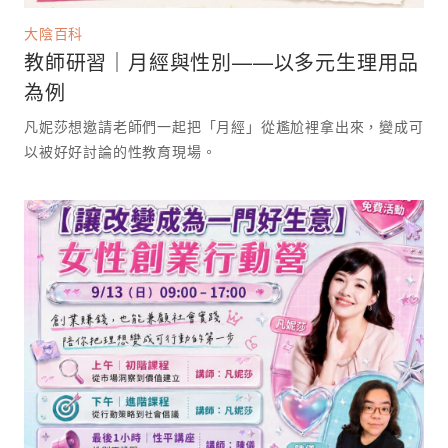
大陰百科
教師研習｜月經與性別——以多元生理用品
為例
凡妮莎想邀請老師們一起把「月經」從尷尬裡拿出來，變成可
以被好好討論的性教育現場。 ⁡