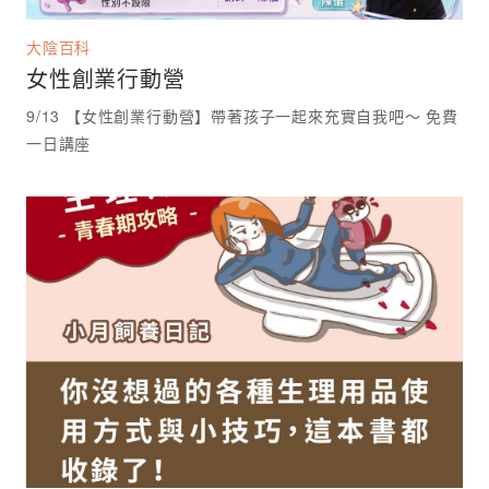
大陰百科
女性創業行動營
9/13 【女性創業行動營】帶著孩子一起來充實自我吧～ 免費
一日講座 ⁡