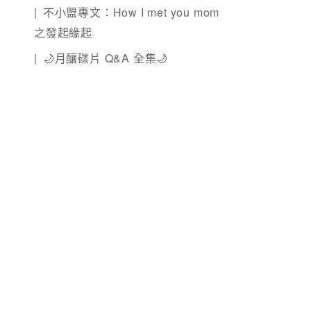
不小盟專文：How I met you mom
之發起緣起
🌙月釀碟片 Q&A 全集🌙