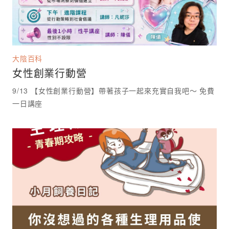
大陰百科
女性創業行動營
9/13 【女性創業行動營】帶著孩子一起來充實自我吧～ 免費
一日講座 ⁡