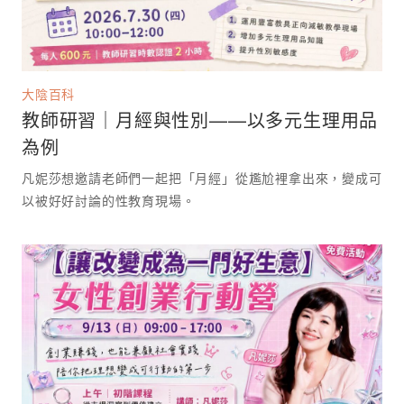
大陰百科
教師研習｜月經與性別——以多元生理用品
為例
凡妮莎想邀請老師們一起把「月經」從尷尬裡拿出來，變成可
以被好好討論的性教育現場。 ⁡