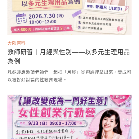
大陰百科
教師研習｜月經與性別——以多元生理用品
為例
凡妮莎想邀請老師們一起把「月經」從尷尬裡拿出來，變成可
以被好好討論的性教育現場。 ⁡