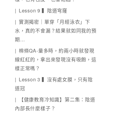
Lesson 9 ▍陰道穹窿
實測揭密｜單穿「月經泳衣」下
水，真的不會漏？結果就如同我的預
期…
棉條QA-量多時，約兩小時就發現
線紅紅的，拿出來發現沒有吸飽，這
樣正常嗎？
Lesson 3 ▍沒有處女膜，只有陰
道冠
【健康教育冷知識】第二集：陰道
內部長什麼樣子？