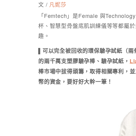
文 /
凡妮莎
「Femtech」是Female 與Tech
杯、智慧型骨盤底肌訓練儀等等都屬於
趣。
▌可以完全被回收的環保驗孕試紙（兩條
的兩千萬支塑膠驗孕棒、驗孕試紙，
Li
棒市場中拔得頭籌，取得相關專利，並
幣的資金，要好好大幹一筆！