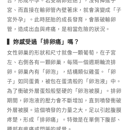
宮、而直接在輸卵管內壁著床，就會演變成「子
宮外孕」。此時胚胎的成長發育，會脹破輸卵
管，造成出血與疼痛，是相當危險的狀況。
▍妳感受過「排卵痛」嗎？
女性卵巢的形狀和尺寸就像一顆葡萄，在子宮
左、右側各有一顆卵巢，每隔一個週期輪流排
卵。卵巢內有「卵泡」，結構類似雞蛋。「卵
子」如同蛋黃，被包在蛋清般的「卵泡液」中。
為了衝破外層蛋殼般堅硬的「卵泡被膜」。排卵
期間，卵泡液的壓力會不斷增加，直到噴發衝破
外層被膜。這個噴發的力量之大，足以引起腹膜
疼楚，形成「排卵痛」。特徵是在單側下腹部、
腰部有痠痛或悶脹的感覺。