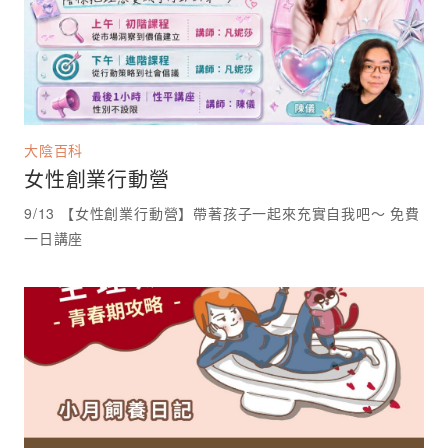
大陰百科
女性創業行動營
9/13 【女性創業行動營】帶著孩子一起來充實自我吧～ 免費
一日講座 ⁡