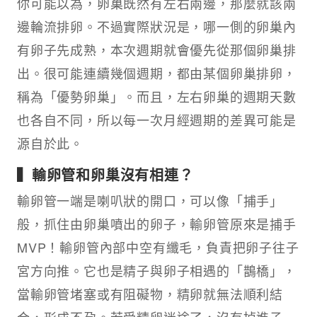
你可能以為，卵巢既然有左右兩邊，那麼就該兩
邊輪流排卵。不過實際狀況是，哪一側的卵巢內
有卵子先成熟，本次週期就會優先從那個卵巢排
出。很可能連續幾個週期，都由某個卵巢排卵，
稱為「優勢卵巢」。而且，左右卵巢的週期天數
也各自不同，所以每一次月經週期的差異可能是
源自於此。
▍輸卵管和卵巢沒有相連？
輸卵管一端是喇叭狀的開口，可以像「捕手」
般，抓住由卵巢噴出的卵子，輸卵管原來是捕手
MVP！輸卵管內部中空有纖毛，負責把卵子往子
宮方向推。它也是精子與卵子相遇的「鵲橋」，
當輸卵管堵塞或有阻礙物，精卵就無法順利結
合，形成不孕。若受精卵迷途了，沒有掉進子