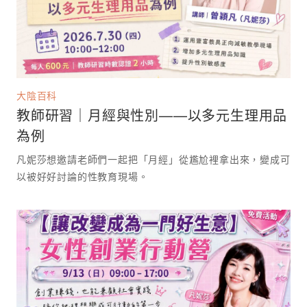
大陰百科
教師研習｜月經與性別——以多元生理用品
為例
凡妮莎想邀請老師們一起把「月經」從尷尬裡拿出來，變成可
以被好好討論的性教育現場。 ⁡