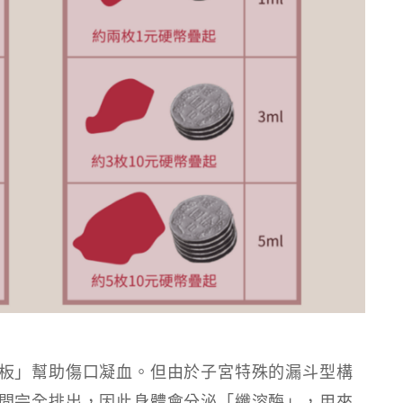
板」幫助傷口凝血。但由於子宮特殊的漏斗型構
間完全排出，因此身體會分泌「纖溶酶」，用來