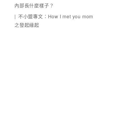
內部長什麼樣子？
不小盟專文：How I met you mom
之發起緣起