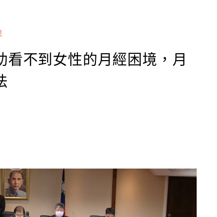
思
助看不到女性的月經困境，月
法