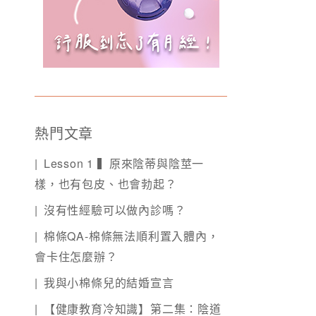
熱門文章
Lesson 1 ▍原來陰蒂與陰莖一
樣，也有包皮、也會勃起？
沒有性經驗可以做內診嗎？
棉條QA-棉條無法順利置入體內，
會卡住怎麼辦？
我與小棉條兒的結婚宣言
【健康教育冷知識】第二集：陰道