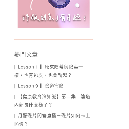
熱門文章
Lesson 1 ▍原來陰蒂與陰莖一
樣，也有包皮、也會勃起？
Lesson 9 ▍陰道穹窿
【健康教育冷知識】第二集：陰道
內部長什麼樣子？
月釀碟片問答直播－碟片如何卡上
恥骨？️