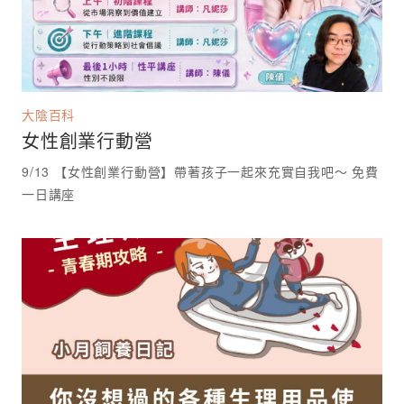
大陰百科
女性創業行動營
9/13 【女性創業行動營】帶著孩子一起來充實自我吧～ 免費
一日講座 ⁡