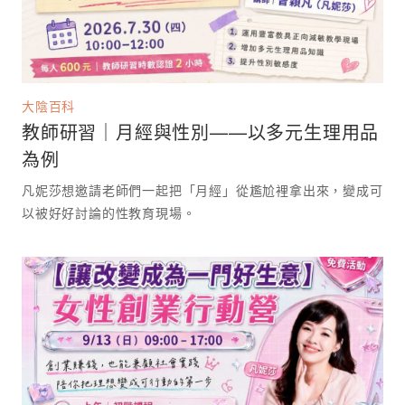
大陰百科
教師研習｜月經與性別——以多元生理用品
為例
凡妮莎想邀請老師們一起把「月經」從尷尬裡拿出來，變成可
以被好好討論的性教育現場。 ⁡