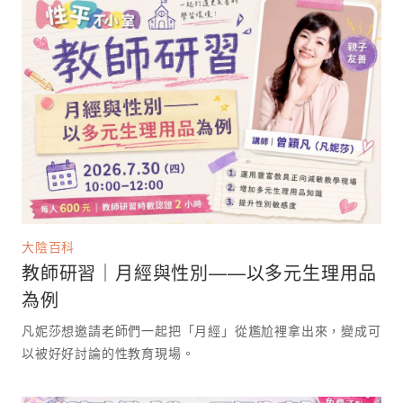
大陰百科
教師研習｜月經與性別——以多元生理用品
為例
凡妮莎想邀請老師們一起把「月經」從尷尬裡拿出來，變成可
以被好好討論的性教育現場。 ⁡