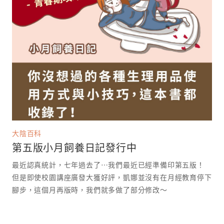
大陰百科
第五版小月飼養日記發行中
最近認真統計，七年過去了⋯我們最近已經準備印第五版！
但是即使校園講座廣發大獲好評，凱娜並沒有在月經教育停下
腳步，這個月再版時，我們就多做了部分修改～