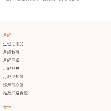
月經
生理期用品
月經教育
月經倡議
月經迷思
月經冷知識
姊妹掏心話
推薦網路資源
女性