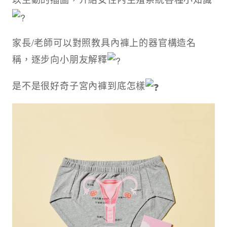
家長/老師可以對照教具內褲上的器官構造名
稱，逐步向小朋友解釋
是不是很好奇子宮內褲到底怎樣