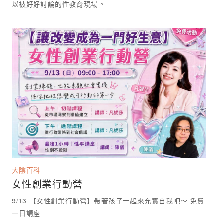
以被好好討論的性教育現場。 ⁡
大陰百科
女性創業行動營
9/13 【女性創業行動營】帶著孩子一起來充實自我吧～ 免費
一日講座 ⁡