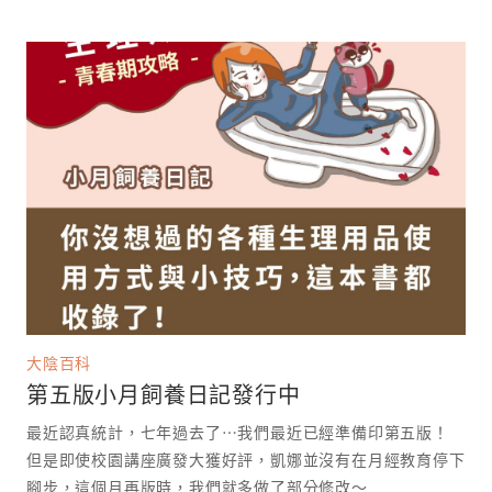
大陰百科
第五版小月飼養日記發行中
最近認真統計，七年過去了⋯我們最近已經準備印第五版！
但是即使校園講座廣發大獲好評，凱娜並沒有在月經教育停下
腳步，這個月再版時，我們就多做了部分修改～