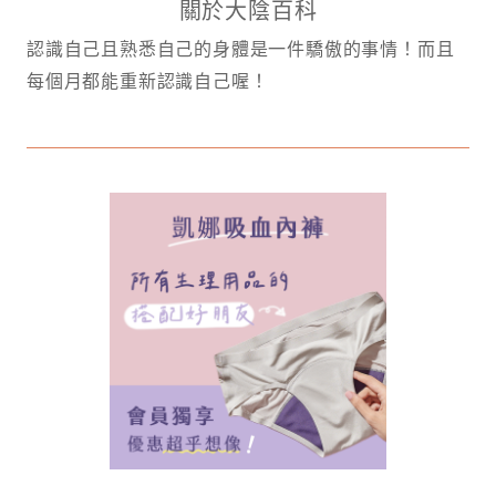
關於大陰百科
認識自己且熟悉自己的身體是一件驕傲的事情！而且
每個月都能重新認識自己喔！