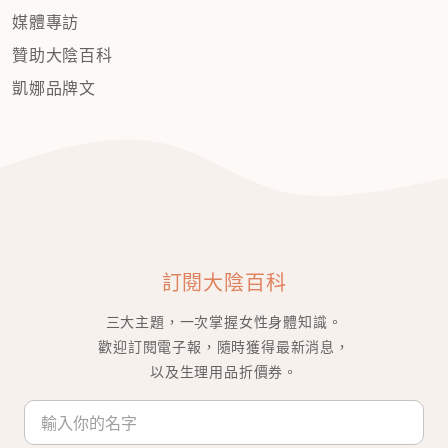
媒體專訪
贊助大陰百科
凱娜品牌文
訂閱大陰百科
三大主題，一次掌握女性身體知識。
歡迎訂閱電子報，隨時獲得最新消息，
以及生理用品折價券。