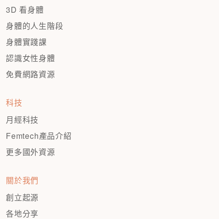
3D 看身體
身體的人生階段
身體實踐課
認識女性身體
免費網路資源
科技
月經科技
Femtech產品介紹
更多國外資源
關於我們
創立起源
各地分享