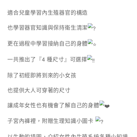
適合兒童學習內生殖器官的構造
也學習器官知識與保持衛生清潔
更在過程中學習接納自己的身體
一共推出了『4 種尺寸』可選擇
除了初經即將到來的小女孩
也提供大人可穿著的尺寸
讓成年女性也有機會了解自己的身體
子宮內褲裡，附贈生理知識小圖卡
以生動的插圖，介紹女性內生殖系統各種小知識