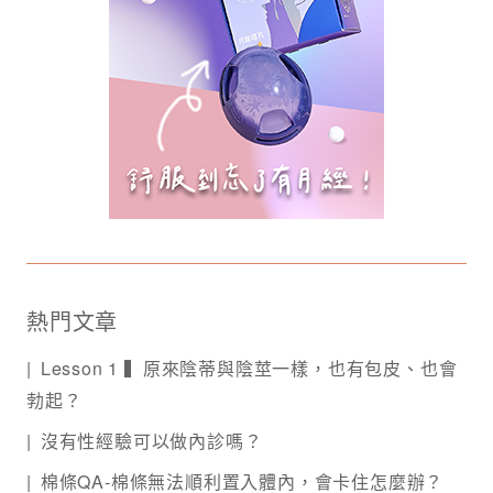
熱門文章
Lesson 1 ▍原來陰蒂與陰莖一樣，也有包皮、也會
勃起？
沒有性經驗可以做內診嗎？
棉條QA-棉條無法順利置入體內，會卡住怎麼辦？