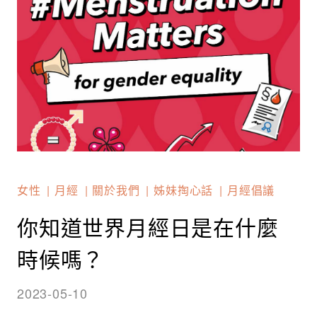
女性
月經
關於我們
姊妹掏心話
月經倡議
你知道世界月經日是在什麼
時候嗎？
2023-05-10