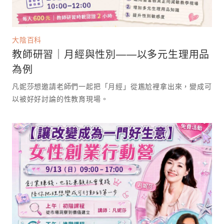
大陰百科
教師研習｜月經與性別——以多元生理用品
為例
凡妮莎想邀請老師們一起把「月經」從尷尬裡拿出來，變成可
以被好好討論的性教育現場。 ⁡