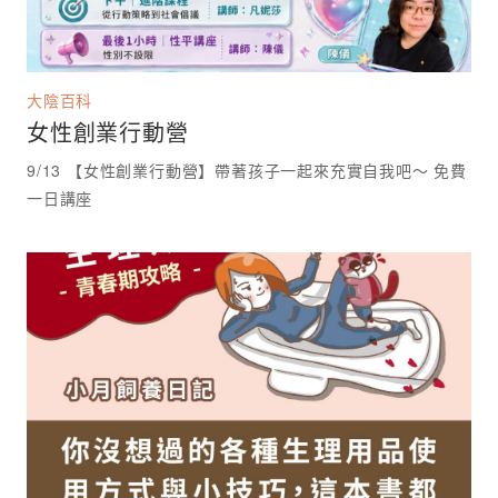
大陰百科
女性創業行動營
9/13 【女性創業行動營】帶著孩子一起來充實自我吧～ 免費
一日講座 ⁡