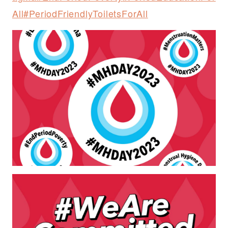
All
#PeriodFriendlyToiletsForAll