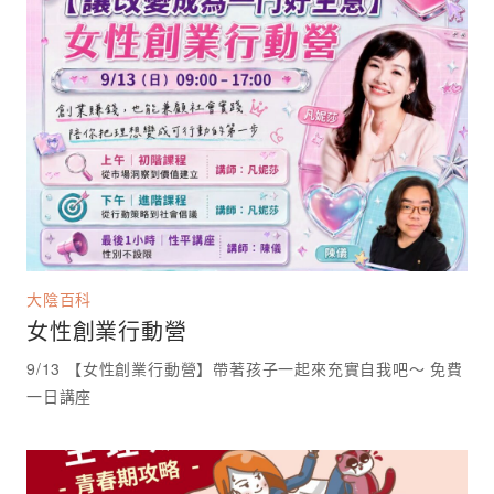
大陰百科
女性創業行動營
9/13 【女性創業行動營】帶著孩子一起來充實自我吧～ 免費
一日講座 ⁡