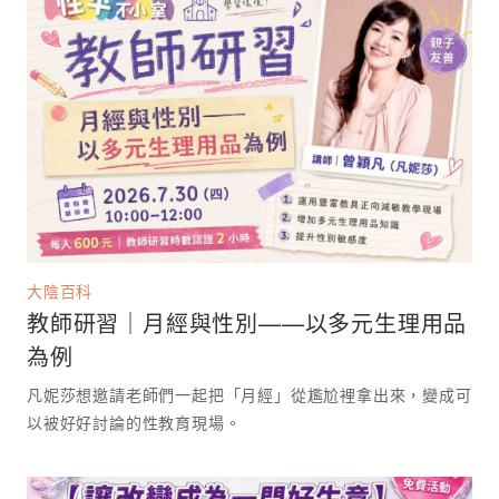
大陰百科
教師研習｜月經與性別——以多元生理用品
為例
凡妮莎想邀請老師們一起把「月經」從尷尬裡拿出來，變成可
以被好好討論的性教育現場。 ⁡