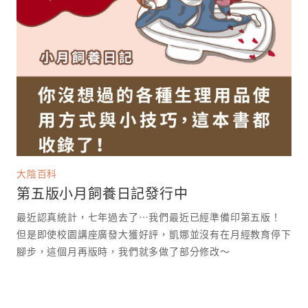
大陰百科
第五版小月飼養日記發行中
最近認真統計，七年過去了⋯我們最近已經準備印第五版！
但是即使校園講座廣發大獲好評，凱娜並沒有在月經教育停下
腳步，這個月再版時，我們就多做了部分修改～