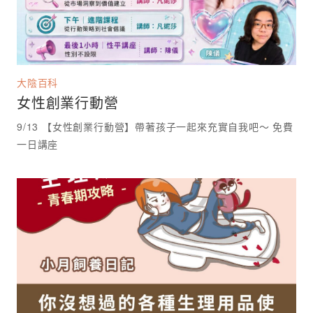
大陰百科
女性創業行動營
9/13 【女性創業行動營】帶著孩子一起來充實自我吧～ 免費
一日講座 ⁡