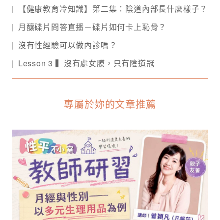
【健康教育冷知識】第二集：陰道內部長什麼樣子？
月釀碟片問答直播－碟片如何卡上恥骨？️
沒有性經驗可以做內診嗎？
Lesson 3 ▍沒有處女膜，只有陰道冠
專屬於妳的文章推薦