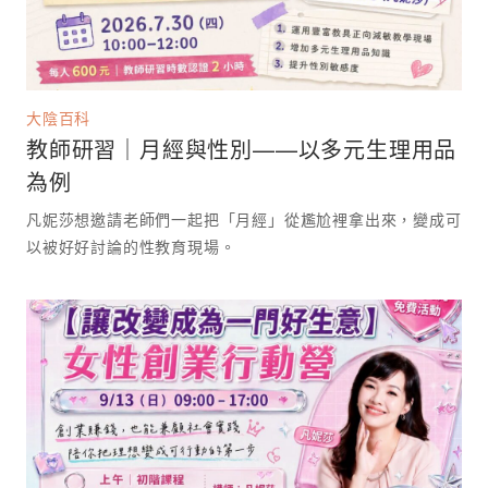
大陰百科
教師研習｜月經與性別——以多元生理用品
為例
凡妮莎想邀請老師們一起把「月經」從尷尬裡拿出來，變成可
以被好好討論的性教育現場。 ⁡