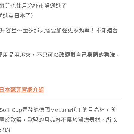
蘇菲也往月亮杯市場邁進了
就進軍日本了）
毫升容量～量多那天需要加強更換頻率！不知道台
生理用品用起來，不只可以
，
改變對自己身體的看法
.one/日本蘇菲官網介紹
ft Cup是發給德國MeLuna代工的月亮杯，所
屬於歐盟，歐盟的月亮杯不屬於醫療器材，所以
來的