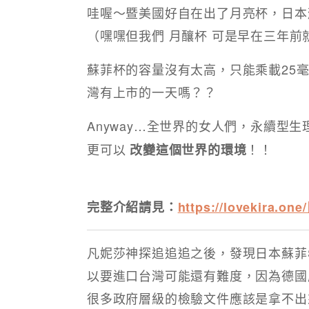
哇喔～暨美國好自在出了月亮杯，日本
（嘿嘿但我們 月釀杯 可是早在三年前
蘇菲杯的容量沒有太高，只能乘載25
灣有上市的一天嗎？？
Anyway…全世界的女人們，永續型
更可以
！！
改變這個世界的環境
完整介紹請見：
https://lovekira
凡妮莎神探追追追之後，發現日本蘇菲So
以要進口台灣可能還有難度，因為德國
很多政府層級的檢驗文件應該是拿不出