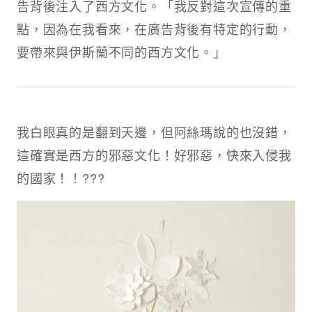
告背後注入了西方文化。「我反對這次宣傳的重
點，因為在我看來，在廣告背後有特定的行動，
要帶來與伊斯蘭不同的西方文化。」
我白眼真的是翻到天邊，但阿絲瑪說的也沒錯，
這確實是西方的邪惡文化！好邪惡，快來入侵我
的國家！！???