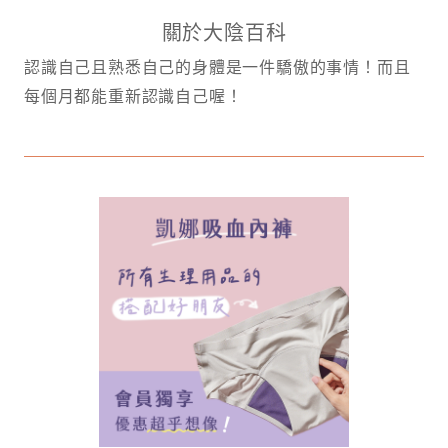
關於大陰百科
認識自己且熟悉自己的身體是一件驕傲的事情！而且
每個月都能重新認識自己喔！