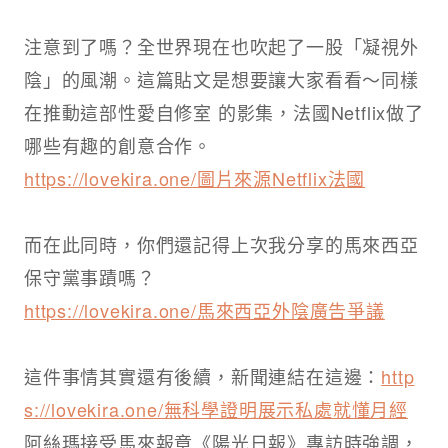
注意到了嗎？全世界現在也吹起了一股「凝視外
陰」的風潮。這篇貼文是想要讓大家看看～同樣
在推動這部性愛自修室 的影集，法國Netflix做了
哪些有趣的創意合作​。
https://lovekira.one/圖片來源Netflix法國
而在此同時，你們還記得上次我分享的馬來西亞
保守黨事蹟嗎？​
https://lovekira.one/馬來西亞外陰廣告爭議
這件事情其實還有後續，新聞連結在這邊​：
http
s://lovekira.one/無科學證明展示私處就懂月經
阿絲瑪接受馬來報章《陽光日報》專訪時強調，