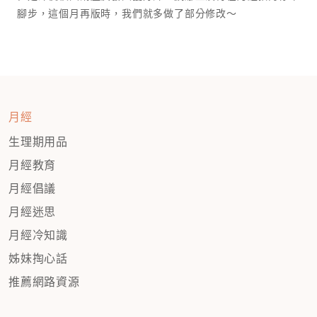
腳步，這個月再版時，我們就多做了部分修改～
月經
生理期用品
月經教育
月經倡議
月經迷思
月經冷知識
姊妹掏心話
推薦網路資源