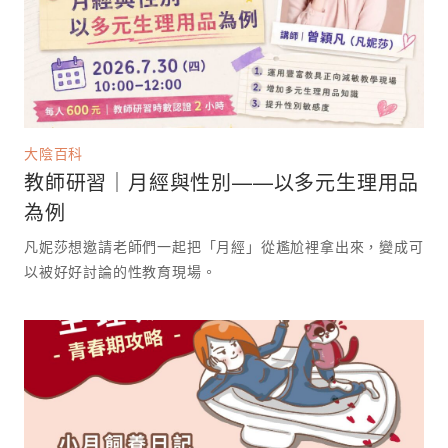
大陰百科
教師研習｜月經與性別——以多元生理用品
為例
凡妮莎想邀請老師們一起把「月經」從尷尬裡拿出來，變成可
以被好好討論的性教育現場。 ⁡