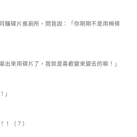
月釀碟片進廁所，問我說：「你剛剛不是用棉條
拿出來用碟片了，我就是喜歡變來變去的嘛！」
！」
！！（？）