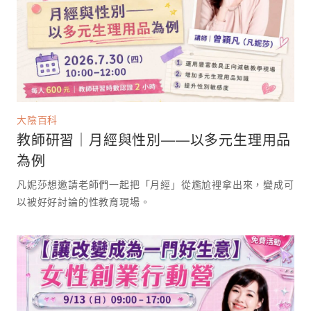
大陰百科
教師研習｜月經與性別——以多元生理用品
為例
凡妮莎想邀請老師們一起把「月經」從尷尬裡拿出來，變成可
以被好好討論的性教育現場。 ⁡