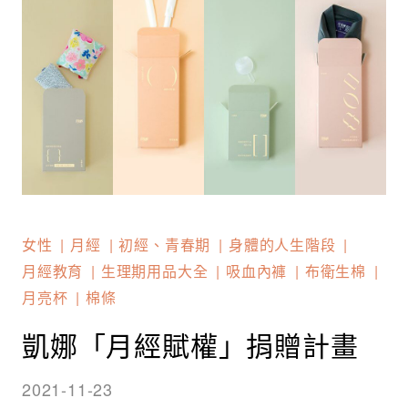
女性
月經
初經、青春期
身體的人生階段
月經教育
生理期用品大全
吸血內褲
布衛生棉
月亮杯
棉條
凱娜「月經賦權」捐贈計畫
2021-11-23