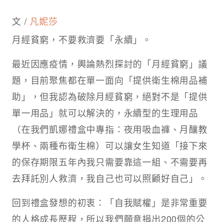
文 /
凡妮莎
月經貧窮，不要救濟要「永續」​。
最近因應疫情，輿論熱烈探討的「月經貧窮」議
題，目前聚焦都在單一面向「提供衛生棉用品補
助」，但我認為破除月經貧窮，絕對不是「提供
單一用品」就可以解決的，永續型的生理用品
（在我們凱娜禮盒中專指：夜用吸血褲、月釀教
學杯、兩種布衛生棉）可以讓女生知道「接下來
的保存期限五年內我只需要靠這一組、不需要再
去拜託別人救濟，我自己也可以照顧好自己」。​
回到禮盒發想的初衷：「自我賦權」是非常重要
的人格成長歷程，所以我們願意捐出200個的公