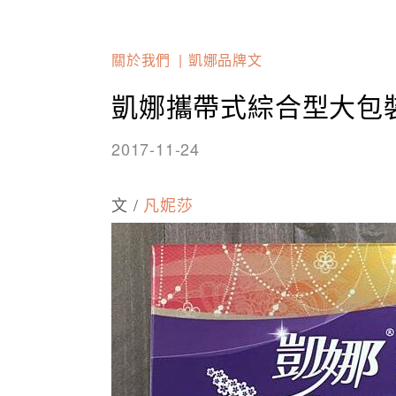
關於我們
凱娜品牌文
凱娜攜帶式綜合型大包
2017-11-24
文 /
凡妮莎