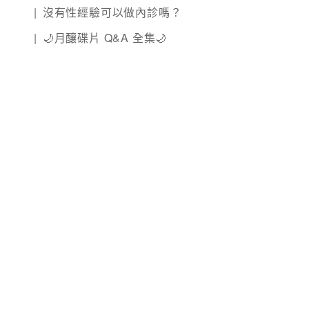
沒有性經驗可以做內診嗎？
🌙月釀碟片 Q&A 全集🌙