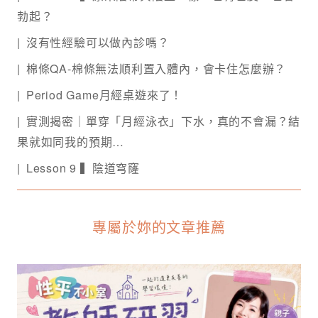
勃起？
沒有性經驗可以做內診嗎？
棉條QA-棉條無法順利置入體內，會卡住怎麼辦？
Period Game月經桌遊來了！
實測揭密｜單穿「月經泳衣」下水，真的不會漏？結
果就如同我的預期…
Lesson 9 ▍陰道穹窿
專屬於妳的文章推薦