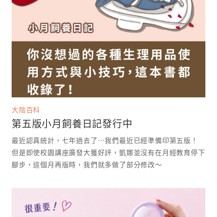
大陰百科
第五版小月飼養日記發行中
最近認真統計，七年過去了⋯我們最近已經準備印第五版！
但是即使校園講座廣發大獲好評，凱娜並沒有在月經教育停下
腳步，這個月再版時，我們就多做了部分修改～