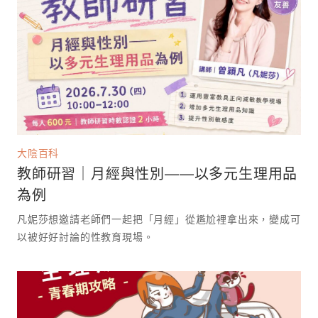
大陰百科
教師研習｜月經與性別——以多元生理用品
為例
凡妮莎想邀請老師們一起把「月經」從尷尬裡拿出來，變成可
以被好好討論的性教育現場。 ⁡