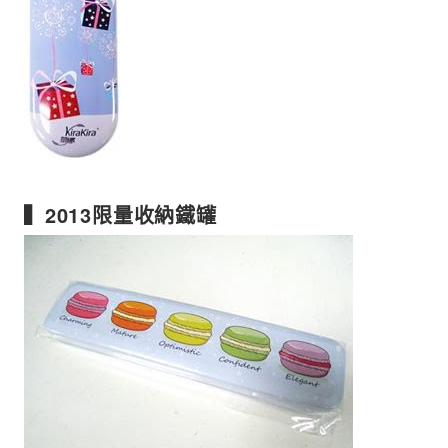
▍2013限量收納鐵罐