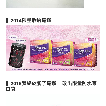
▍2014限量收納鐵罐
▍2015我終於膩了鐵罐~~改出限量防水束
口袋