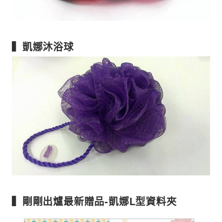
▍凱娜沐浴球
▍剛剛出爐最新贈品-凱娜L型資料夾