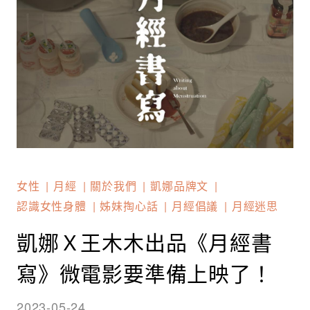
女性
月經
關於我們
凱娜品牌文
認識女性身體
姊妹掏心話
月經倡議
月經迷思
凱娜Ｘ王木木出品《月經書
寫》微電影要準備上映了！
2023-05-24