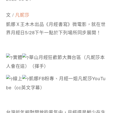
文 /
凡妮莎
凱娜Ｘ王木木出品《月經書寫》微電影，就在世
界月經日5/28下午一點於下列場所同步展開！
實體
華山月經狂歡節大舞台區（凡妮莎本
人會在這）（揮手）
線上
凱娜FB粉專、月經一姐凡妮莎YouTu
be（cc英文字幕）
台灣近年相對開放的風氣中，月經還是鮮少在生