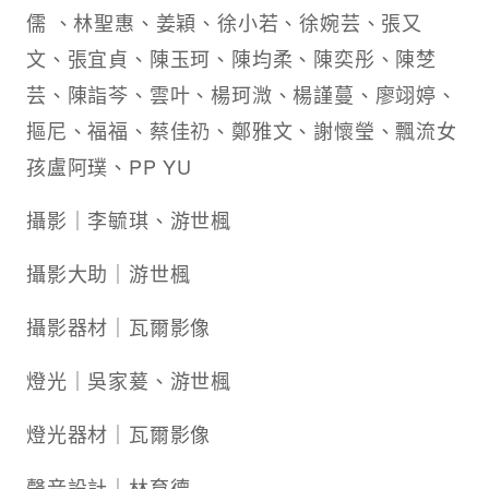
儒 、林聖惠、姜穎、徐小若、徐婉芸、張又
文、張宜貞、陳玉珂、陳均柔、陳奕彤、陳椘
芸、陳詣芩、雲叶、楊珂溦、楊謹蔓、廖翊婷、
摳尼、福福、蔡佳礽、鄭雅文、謝懷瑩、飄流女
孩盧阿璞、PP YU
攝影｜李毓琪、游世楓
攝影大助｜游世楓
攝影器材｜瓦爾影像
燈光｜吳家萲、游世楓
燈光器材｜瓦爾影像
聲音設計｜林育德