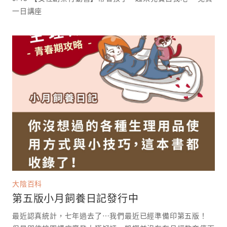
一日講座 ⁡
大陰百科
第五版小月飼養日記發行中
最近認真統計，七年過去了⋯我們最近已經準備印第五版！