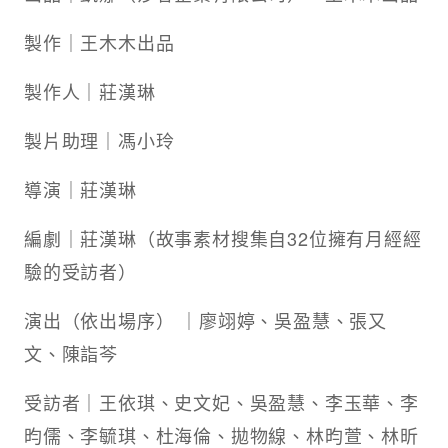
製作｜王木木出品
製作人｜莊漢琳
製片助理｜馮小玲
導演｜莊漢琳
編劇｜莊漢琳（故事素材搜集自32位擁有月經經
驗的受訪者）
演出（依出場序） ｜廖翊婷、吳盈慧、張又
文、陳詣芩
受訪者｜王依琪、史文妃、吳盈慧、李玉華、李
昀儒、李毓琪、杜海倫、拋物線、林昀萱、林昕