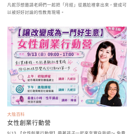
凡妮莎想邀請老師們一起把「月經」從尷尬裡拿出來，變成可
以被好好討論的性教育現場。 ⁡
大陰百科
女性創業行動營
9/13 【女性創業行動營】帶著孩子一起來充實自我吧～ 免費