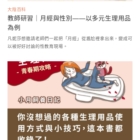
大陰百科
教師研習｜月經與性別——以多元生理用品
為例
凡妮莎想邀請老師們一起把「月經」從尷尬裡拿出來，變成可
以被好好討論的性教育現場。 ⁡