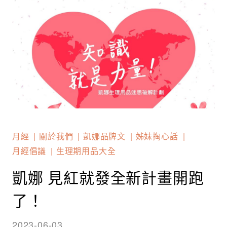
月經
關於我們
凱娜品牌文
姊妹掏心話
月經倡議
生理期用品大全
凱娜 見紅就發全新計畫開跑
了！
2023-06-03