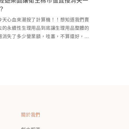
經遊樂園讓衛生棉市值直接消失一
？
今天心血來潮按了計算機！！想知道我們賣
去的永續性生理用品到底讓生理用品整體的
場消失了多少營業額，哇塞，不算還好，算
就發現一年少一億￼￼
關於我們