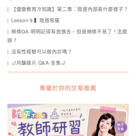
【健康教育冷知識】第二集：陰道內部長什麼樣子？
Lesson 9 ▍陰道穹窿
棉條QA-明明記得有放進去，但是棉條不見了！怎麼
辦？
沒有性經驗可以做內診嗎？
🌙月釀碟片 Q&A 全集🌙
專屬於妳的文章推薦