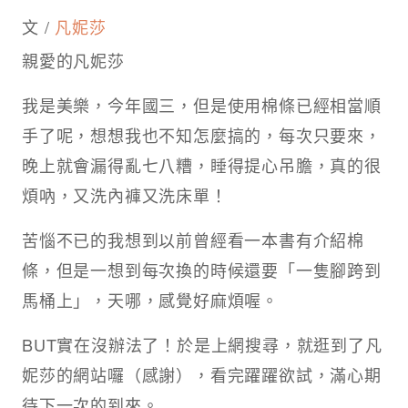
文 /
凡妮莎
親愛的凡妮莎
我是美樂，今年國三，但是使用棉條已經相當順
手了呢，想想我也不知怎麼搞的，每次只要來，
晚上就會漏得亂七八糟，睡得提心吊膽，真的很
煩吶，又洗內褲又洗床單！
苦惱不已的我想到以前曾經看一本書有介紹棉
條，但是一想到每次換的時候還要「一隻腳跨到
馬桶上」，天哪，感覺好麻煩喔。
BUT實在沒辦法了！於是上網搜尋，就逛到了凡
妮莎的網站囉（感謝），看完躍躍欲試，滿心期
待下一次的到來。