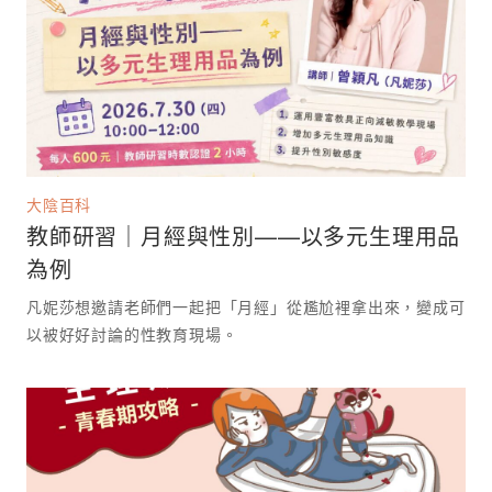
大陰百科
教師研習｜月經與性別——以多元生理用品
為例
凡妮莎想邀請老師們一起把「月經」從尷尬裡拿出來，變成可
以被好好討論的性教育現場。 ⁡