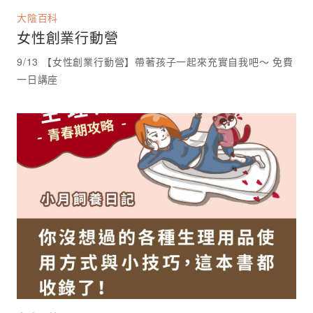
大陰百科
女性創業行動營
9/13 【女性創業行動營】帶著孩子一起來充實自我吧～ 免費
一日講座 ⁡