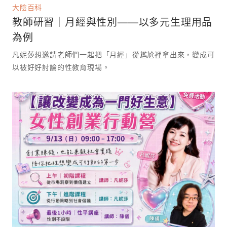
大陰百科
教師研習｜月經與性別——以多元生理用品
為例
凡妮莎想邀請老師們一起把「月經」從尷尬裡拿出來，變成可
以被好好討論的性教育現場。 ⁡