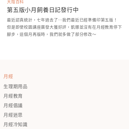
大陰百科
第五版小月飼養日記發行中
最近認真統計，七年過去了⋯我們最近已經準備印第五版！
但是即使校園講座廣發大獲好評，凱娜並沒有在月經教育停下
腳步，這個月再版時，我們就多做了部分修改～
月經
生理期用品
月經教育
月經倡議
月經迷思
月經冷知識