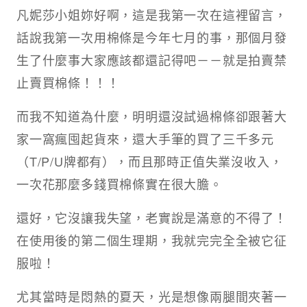
凡妮莎小姐妳好啊，這是我第一次在這裡留言，
話說我第一次用棉條是今年七月的事，那個月發
生了什麼事大家應該都還記得吧－－就是拍賣禁
止賣買棉條！！！
而我不知道為什麼，明明還沒試過棉條卻跟著大
家一窩瘋囤起貨來，還大手筆的買了三千多元
（T/P/U牌都有），而且那時正值失業沒收入，
一次花那麼多錢買棉條實在很大膽。
還好，它沒讓我失望，老實說是滿意的不得了！
在使用後的第二個生理期，我就完完全全被它征
服啦！
尤其當時是悶熱的夏天，光是想像兩腿間夾著一