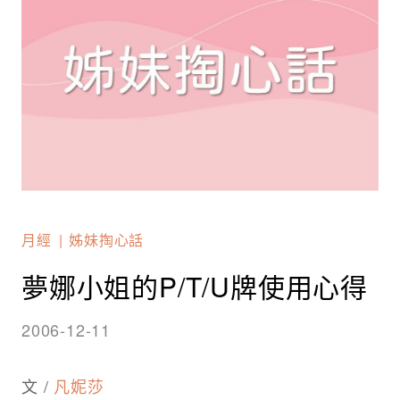
月經
姊妹掏心話
夢娜小姐的P/T/U牌使用心得
2006-12-11
文 /
凡妮莎