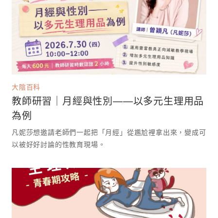
大陰百科
教師研習｜月經與性別——以多元生理用品
為例
凡妮莎想邀請老師們一起把「月經」從尷尬裡拿出來，變成可
以被好好討論的性教育現場。 ⁡