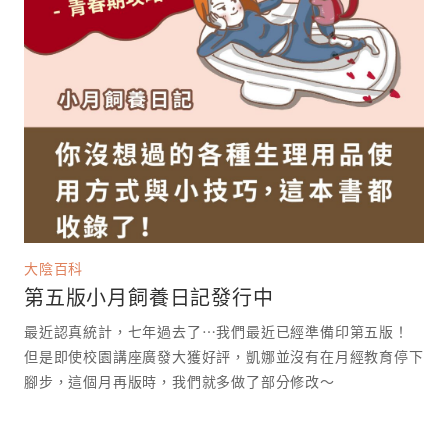
大陰百科
第五版小月飼養日記發行中
最近認真統計，七年過去了⋯我們最近已經準備印第五版！
但是即使校園講座廣發大獲好評，凱娜並沒有在月經教育停下
腳步，這個月再版時，我們就多做了部分修改～