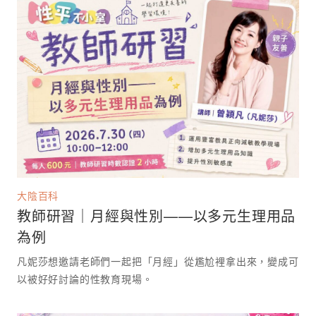
大陰百科
教師研習｜月經與性別——以多元生理用品
為例
凡妮莎想邀請老師們一起把「月經」從尷尬裡拿出來，變成可
以被好好討論的性教育現場。 ⁡