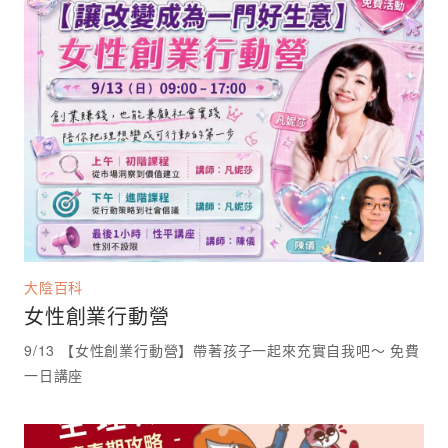
大陰百科
女性創業行動營
9/13 【女性創業行動營】帶著孩子一起來充實自我吧～ 免費
一日講座 ⁡