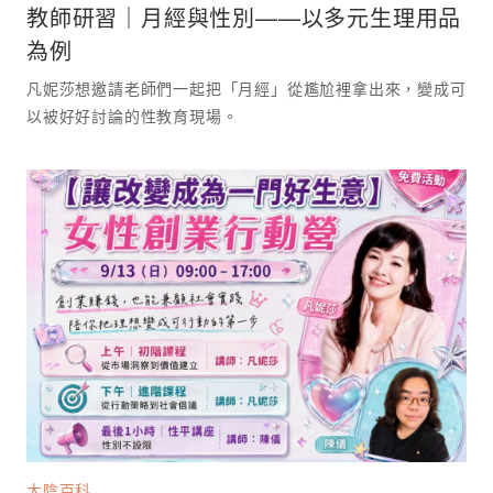
教師研習｜月經與性別——以多元生理用品
為例
凡妮莎想邀請老師們一起把「月經」從尷尬裡拿出來，變成可
以被好好討論的性教育現場。 ⁡
大陰百科