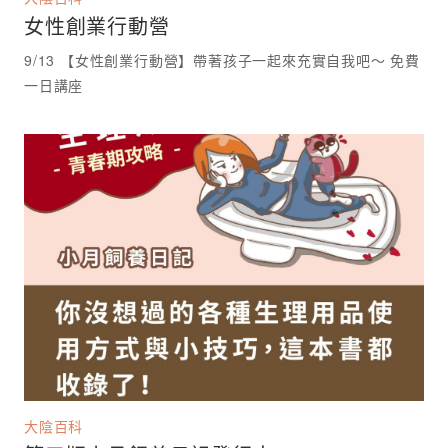
女性創業行動營
9/13 【女性創業行動營】帶著孩子一起來充實自我吧～ 免費
一日講座 ⁡
大陰百科