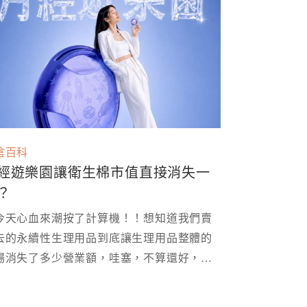
陰百科
經遊樂園讓衛生棉市值直接消失一
？
今天心血來潮按了計算機！！想知道我們賣
去的永續性生理用品到底讓生理用品整體的
場消失了多少營業額，哇塞，不算還好，算
就發現一年少一億￼￼