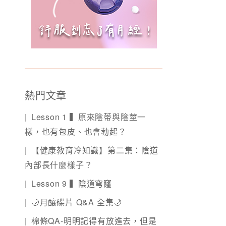
熱門文章
Lesson 1 ▍原來陰蒂與陰莖一
樣，也有包皮、也會勃起？
【健康教育冷知識】第二集：陰道
內部長什麼樣子？
Lesson 9 ▍陰道穹窿
🌙月釀碟片 Q&A 全集🌙
棉條QA-明明記得有放進去，但是