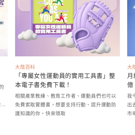
大陰百科
大
「專屬女性運動員的實用工具書」整
月
本電子書免費下載！
億
的
相關產業教練、教育工作者、運動員們也可以
我
變成
免費索取實體書，想要支持行動、提升運動防
出
護知識的你，快來領取
市
了