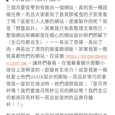
三個月要從零到有做出一個網站，真的是一種超
級任務。而且大家看到了首頁那搖曳的子宮意象
了嗎？這麼引人入勝的網站，是誰製作的呢？就
是「野薑設計」。其實我只負責整理文章而已，
整個網站架構都是在細心的網站設計師們照顧下
（全公司都女生），一一長出了骨頭、長出了
肉、再長出了漂亮的臉蛋跟頭髮！​​其實我第一眼
就喜歡他們的網站，在這邊
https://gingerdesig
n.com.tw/
，讓妳們看看，在螢幕會顯示那顆小
球往上滾啊滾的，超級有生命力！這是我第一眼
就愛上他們UI/UX設計的開始，而且非常巧的事
情是～當初在接洽時，她們還問我說：「是月亮
杯嗎？我們要做月亮杯公司的網站嗎？我們全公
司都用月亮杯耶～而且就是妳的品牌月釀
杯！！」​​