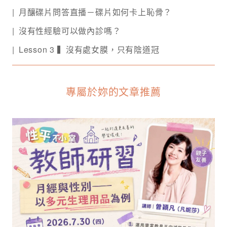
月釀碟片問答直播－碟片如何卡上恥骨？️
沒有性經驗可以做內診嗎？
Lesson 3 ▍沒有處女膜，只有陰道冠
專屬於妳的文章推薦