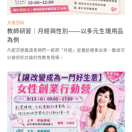
大陰百科
教師研習｜月經與性別——以多元生理用品
為例
凡妮莎想邀請老師們一起把「月經」從尷尬裡拿出來，變成可
以被好好討論的性教育現場。 ⁡