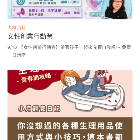
大陰百科
女性創業行動營
9/13 【女性創業行動營】帶著孩子一起來充實自我吧～ 免費
一日講座 ⁡