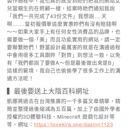
製作過程中，我也真的感受到她們把我的網站女
兒當親生的在照顧一樣，結案時她們通知我說
「我們一共完成了43份文件」我想說….天
啊…….當初報價單這麼實惠妳們有沒有賠錢啊
～～​​如果大家手上有任何女性消費品的品牌，也
需要做一個「美」而且功能實用的網站，請一定
要聯繫她們！野薑設計最厲害的就是在溝通過程
中會用很多工具跟妳「對齊」到想法一致，以免
有「我們都說了要做A～但是最後做出來是B」
這樣的窘境，我自己也偷偷學了很多工作上的溝
通方法呢！​
▍最後要送上大陰百科網址
​凱娜將過去在台灣推廣的一千多篇文章精華，精
簡並整理過後縮減為五百篇，加上了由國外學者
授權的3D體驗科技、Minecraft 遊戲化設計等
等，網址：
https://lovekira.one/daainn1123​