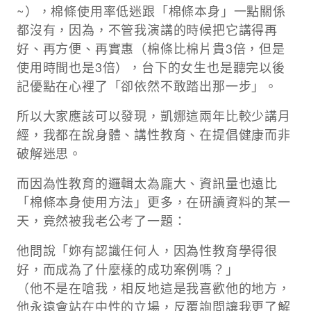
~），棉條使用率低迷跟「棉條本身」一點關係
都沒有，因為，不管我演講的時候把它講得再
好、再方便、再實惠（棉條比棉片貴3倍，但是
使用時間也是3倍），台下的女生也是聽完以後
記優點在心裡了「卻依然不敢踏出那一步」。
​​所以大家應該可以發現，凱娜這兩年比較少講月
經，我都在說身體、講性教育、在提倡健康而非
破解迷思。
​​而因為性教育的邏輯太為龐大、資訊量也遠比
「棉條本身使用方法」更多，在研讀資料的某一
天，竟然被我老公考了一題：​​
他問說「妳有認識任何人，因為性教育學得很
好，而成為了什麼樣的成功案例嗎？」​
（他不是在嗆我，相反地這是我喜歡他的地方，
他永遠會站在中性的立場，反覆詢問讓我更了解