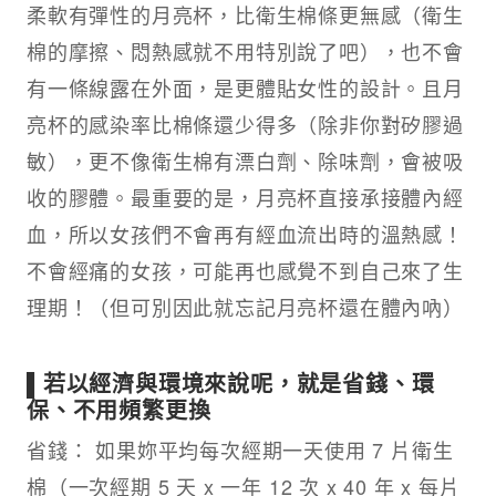
柔軟有彈性的月亮杯，比衛生棉條更無感（衛生
棉的摩擦、悶熱感就不用特別說了吧），也不會
有一條線露在外面，是更體貼女性的設計。且月
亮杯的感染率比棉條還少得多（除非你對矽膠過
敏），更不像衛生棉有漂白劑、除味劑，會被吸
收的膠體。最重要的是，月亮杯直接承接體內經
血，所以女孩們不會再有經血流出時的溫熱感！
不會經痛的女孩，可能再也感覺不到自己來了生
理期！（但可別因此就忘記月亮杯還在體內吶）
▌若以經濟與環境來說呢，就是省錢、環
保、不用頻繁更換
省錢： 如果妳平均每次經期一天使用 7 片衛生
棉（一次經期 5 天 x 一年 12 次 x 40 年 x 每片