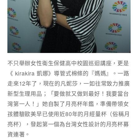
不只舉辦女性衛生保健高中校園巡迴講座，更是
《 kirakira 凱娜》導管式棉條的『媽媽』。一路
走來12年了，現在的凡妮莎，一如往常致力推廣
新型生理用品；「要做就又做到最好！我要當台
灣第一人！」她自製了月亮杯年鑑，準備帶領女
孩體驗歐美早已使用近80年的月經量杯（俗稱月
亮杯），發起第一個為台灣女性設計的月亮杯募
資連署。