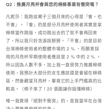
Q2：推廣月亮杯會與您的棉條事業有衝突嗎？
凡妮莎：我跑這案子三個月來的心得是『會，也
不會』。『會』的是部分月亮杯使用者其實是拿
棉條當作跳版，成功跳出去的了就不會再回來
了，所以我只好含淚說掰掰。『不會』的是目前
台灣棉條使用者約整體市場的 2 % ，而願意採
用的月亮杯早期使用者應該是 2 % 中的 2 % 。
所以因為人數不多，加上我一直很努力推廣棉條
使用，我預計大部分的女生應該還是會留在棉條
區，然後觀望月亮杯，畢竟它的上手門檻真的比
較高。（條子來了！20 張圖讓你搞懂棉條）
唯一我覺得『絕對不衝突』的，是我當年在台灣
決心要推廣棉條的初衷。