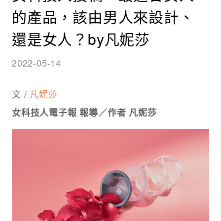
的產品，該由男人來設計、
還是女人？by凡妮莎
2022-05-14
文 /
凡妮莎
女科技人電子報 報導／作者 凡妮莎