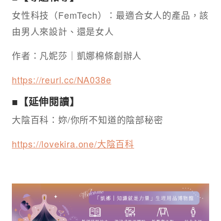
女性科技（FemTech）：最適合女人的產品，該
由男人來設計、還是女人
作者：凡妮莎｜凱娜棉條創辦⼈
https://reurl.cc/NA038e
■【延伸閱讀】
大陰百科：妳/你所不知道的陰部秘密
https://lovekira.one/大陰百科