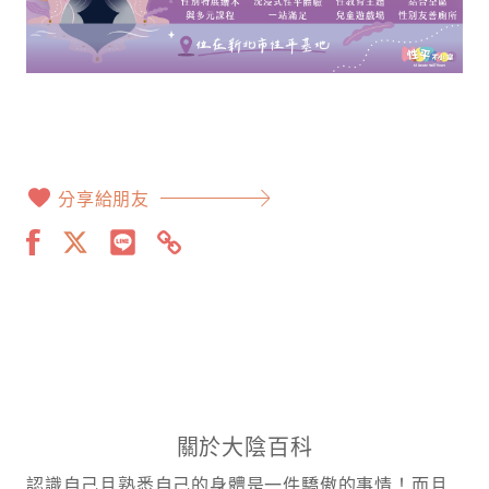
分享給朋友
關於大陰百科
認識自己且熟悉自己的身體是一件驕傲的事情！而且