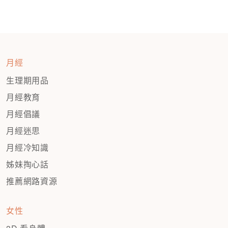
月經
生理期用品
月經教育
月經倡議
月經迷思
月經冷知識
姊妹掏心話
推薦網路資源
女性