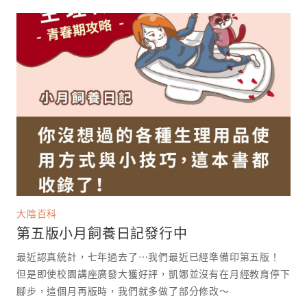
大陰百科
第五版小月飼養日記發行中
最近認真統計，七年過去了⋯我們最近已經準備印第五版！
但是即使校園講座廣發大獲好評，凱娜並沒有在月經教育停下
腳步，這個月再版時，我們就多做了部分修改～