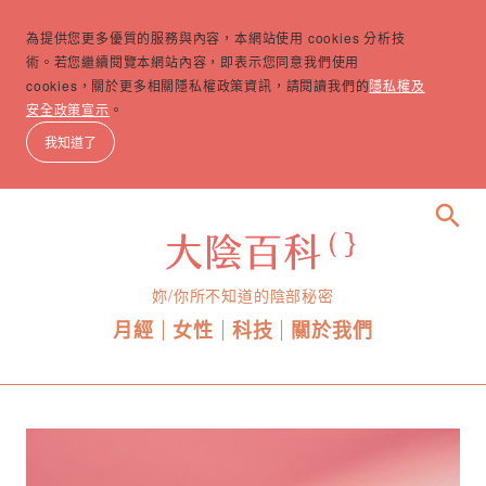
為提供您更多優質的服務與內容，本網站使用 cookies 分析技
術。若您繼續閱覽本網站內容，即表示您同意我們使用
cookies，關於更多相關隱私權政策資訊，請閱讀我們的
隱私權及
安全政策宣示
。
我知道了
search
妳/你所不知道的陰部秘密
月經
女性
科技
關於我們