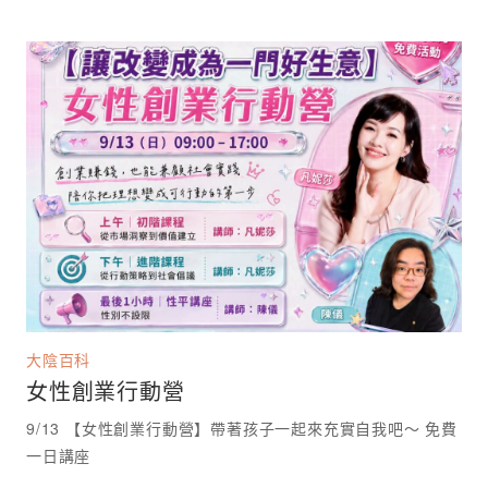
大陰百科
女性創業行動營
9/13 【女性創業行動營】帶著孩子一起來充實自我吧～ 免費
一日講座 ⁡