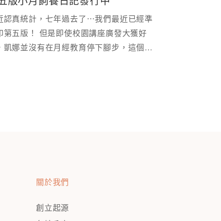
五版小月飼養日記發行中
近認真統計，七年過去了⋯我們最近已經準
印第五版！ 但是即使校園講座廣發大獲好
，凱娜並沒有在月經教育停下腳步，這個月
版時，我們就多做了部分修改～
關於我們
創立起源