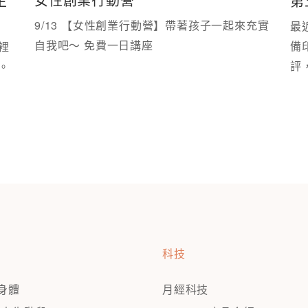
生
第
9/13 【女性創業行動營】帶著孩子一起來充實
最
自我吧～ 免費一日講座 ⁡
備
裡
評
拿出來，變成可以被好好討論的性教育現場。 ⁡
再
科技
看身體
月經科技