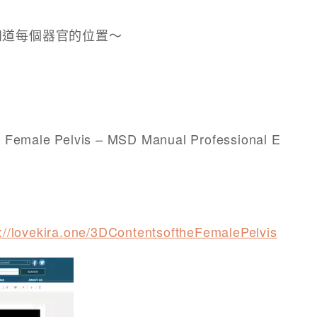
知道每個器官的位置～
emale Pelvis – MSD Manual Professional E
s://lovekira.one/3DContentsoftheFemalePelvis