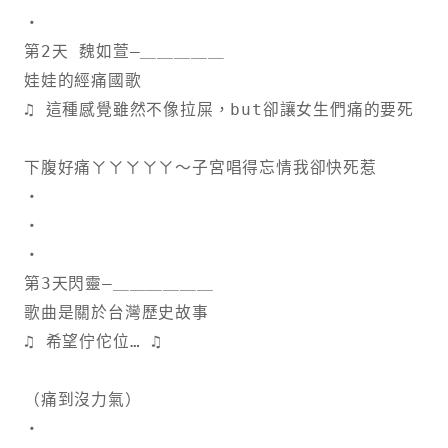
・
第2天 魏如萱—＿＿＿＿＿
娃娃的經痛國歌
♫ 這種感覺雖然不像拉屎，but卻讓女生們痛的要死 ♫
下腹好痛ㄚㄚㄚㄚㄚ～子宮唱得忘情我卻快死惹
・
・
・
第3天閃靈—＿＿＿＿＿＿
歌曲是關於台灣歷史故事 　
♫ 希望佇佗位… ♫
（痛到沒力氣）
・