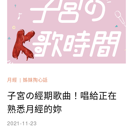
月經
姊妹掏心話
子宮の經期歌曲！唱給正在
熟悉月經的妳
2021-11-23