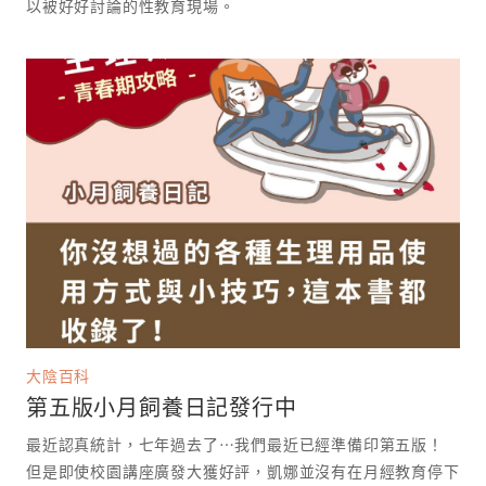
以被好好討論的性教育現場。 ⁡
大陰百科
第五版小月飼養日記發行中
最近認真統計，七年過去了⋯我們最近已經準備印第五版！
但是即使校園講座廣發大獲好評，凱娜並沒有在月經教育停下