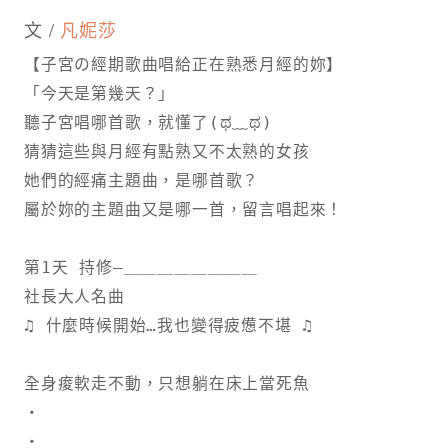
文 /
凡妮莎
【子宮の經期歌曲唱給正在熟悉月經的妳】
「今天是第幾天？」
聽子宮唱哪首歌，就懂了(ಥ﹏ಥ)
猜猜這些與月經有點熟又不太熟的女孩
她們的經痛主題曲，是哪首歌？
屬於妳的主題曲又是哪一首，留言唱起來！
第1天 持修—＿＿＿＿＿＿＿＿
社長大人名曲
♫ 什麼時候開始…我也變得疲憊不堪 ♫
全身痠軟走不動，只想躺在床上當死魚
・
・