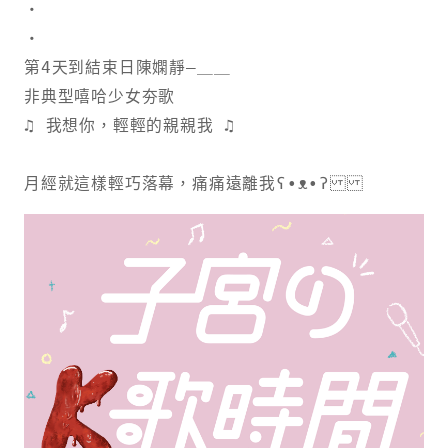
・
・
第4天到結束日陳嫻靜—＿＿
非典型嘻哈少女夯歌
♫ 我想你，輕輕的親親我 ♫
月經就這樣輕巧落幕，痛痛遠離我ʕ•ᴥ•ʔ