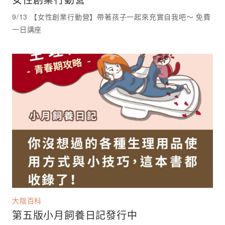
9/13 【女性創業行動營】帶著孩子一起來充實自我吧～ 免費
一日講座 ⁡
大陰百科
第五版小月飼養日記發行中