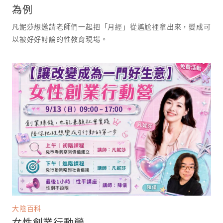
為例
凡妮莎想邀請老師們一起把「月經」從尷尬裡拿出來，變成可
以被好好討論的性教育現場。 ⁡
大陰百科
女性創業行動營