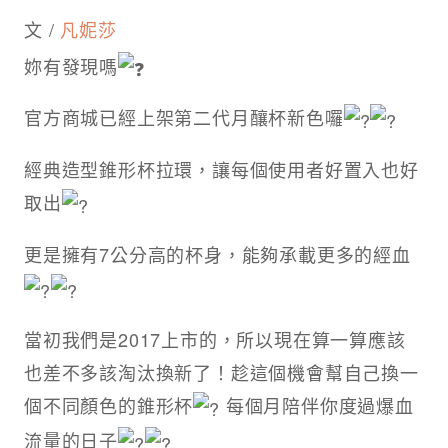
文 /
凡妮莎
妳有發現嗎
官方商城已經上架第二代月釀杯新色囉
經典造型錐形杯拉環，讓每個使用者好置入也好
取出
更是擁有7公分高的杯身，能夠承載更多的經血
當初我們是2017上市的，所以現在算一算應該
也差不多該淘汰換新了！趁這個機會幫自己換一
個不同顏色的錐形杯
每個月陪伴你度過爆血
流量的日子