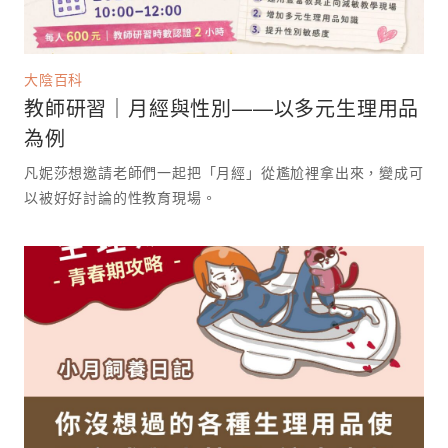
大陰百科
教師研習｜月經與性別——以多元生理用品
為例
凡妮莎想邀請老師們一起把「月經」從尷尬裡拿出來，變成可
以被好好討論的性教育現場。 ⁡