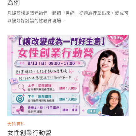
為例
凡妮莎想邀請老師們一起把「月經」從尷尬裡拿出來，變成可
以被好好討論的性教育現場。 ⁡
大陰百科
女性創業行動營