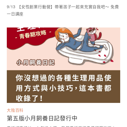
9/13 【女性創業行動營】帶著孩子一起來充實自我吧～ 免費
一日講座 ⁡
大陰百科
第五版小月飼養日記發行中