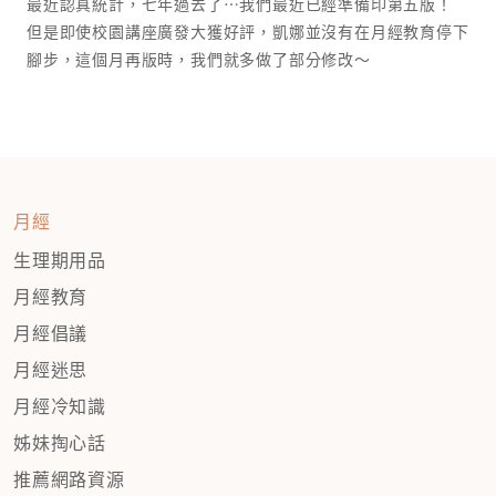
最近認真統計，七年過去了⋯我們最近已經準備印第五版！
但是即使校園講座廣發大獲好評，凱娜並沒有在月經教育停下
腳步，這個月再版時，我們就多做了部分修改～
月經
生理期用品
月經教育
月經倡議
月經迷思
月經冷知識
姊妹掏心話
推薦網路資源