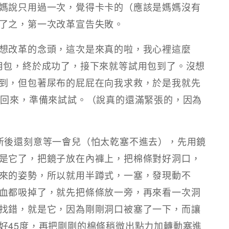
媽說只用過一次，覺得卡卡的（應該是媽媽沒有
了之，第一次改革宣告失敗。
想改革的念頭，這次是來真的啦，我心裡這麼
用包，終於成功了，接下來就等試用包到了。沒想
到，但包著尿布的屁屁在向我求救，於是我就先
型回來，準備來試試。（說真的還滿緊張的，因為
所後還刻意等一會兒（怕太乾塞不進去），先用鏡
是它了，把鏡子放在內褲上，把棉條對好洞口，
來的姿勢，所以就用半蹲式，一塞，發現動不
血都吸掉了，就先把條條放一旁，再來看一次洞
找錯，就是它，因為剛剛洞口被塞了一下，而讓
好45度，再把剛剛的棉條稍微出點力加轉動塞進