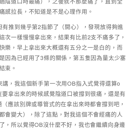
過陰道口時最痛），之後就不那麼痛了，直到全
痛感拉長，不知道是不是心理作用。
但有推到幾乎第2指節了（開心），發現放得夠進
這次一樣慢慢拿出來，結果有比前2支不痛多了，
快樂，早上拿出來大概還有五分之一是白的，而
是因為已經用了3條的關係，第五隻因為量太少塞
結束。
來講，我這個新手第一次用OB指入式覺得還算o
在要拿出來的時候感覺陰道口被撐到很痛，還是有
題（應該別牌或導管式的在拿出來時都會撐到吧，
都會變大），除了這點，對我這個不會經痛的人
了，所以覺得OB沒什麼不好，我也會繼續向身邊