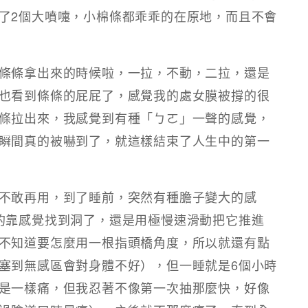
了2個大噴嚏，小棉條都乖乖的在原地，而且不會
條條拿出來的時候啦，一拉，不動，二拉，還是
也看到條條的屁屁了，感覺我的處女膜被撐的很
條拉出來，我感覺到有種「ㄅㄛ」一聲的感覺，
瞬間真的被嚇到了，就這樣結束了人生中的第一
不敢再用，到了睡前，突然有種膽子變大的感
的靠感覺找到洞了，還是用極慢速滑動把它推進
不知道要怎麼用一根指頭橋角度，所以就還有點
塞到無感區會對身體不好），但一睡就是6個小時
是一樣痛，但我忍著不像第一次抽那麼快，好像