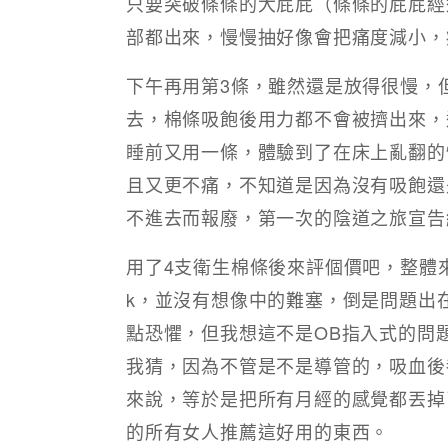
只要突破條條的大屁屁（條條的屁屁經
部都出來，慢慢抽好像會把痛度減小，
下午再用第3條，雖然還是放得很慢，
去，棉條吸飽後用力都不會被擠出來，
睡前又用一條，體驗到了在床上亂翻的
且又更不痛，不知道是因為沒有吸飽還
不進去而報廢，第一次的陰道之旅宣告
用了4支衛生棉條後來評個價吧，整體
k，並沒有想像中的難塞，倒是問題出
點恐懼，但我想這不是OB指入式的問
我猜，因為不管是不是導管的，吸血後
來說，等於是把所有月經的感覺都丟掉
的所有女人推薦這好用的東西。