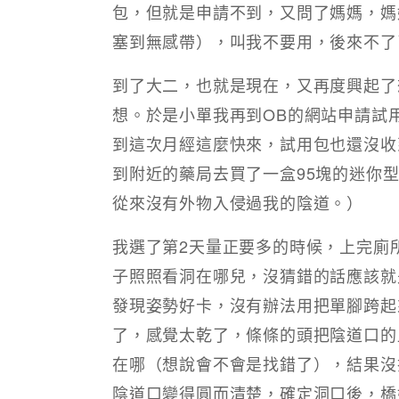
包，但就是申請不到，又問了媽媽，媽
塞到無感帶），叫我不要用，後來不了
到了大二，也就是現在，又再度興起了
想。於是小單我再到OB的網站申請試
到這次月經這麼快來，試用包也還沒收
到附近的藥局去買了一盒95塊的迷你
從來沒有外物入侵過我的陰道。）
我選了第2天量正要多的時候，上完廁
子照照看洞在哪兒，沒猜錯的話應該就
發現姿勢好卡，沒有辦法用把單腳跨起
了，感覺太乾了，條條的頭把陰道口的
在哪（想說會不會是找錯了），結果沒
陰道口變得圓而清楚，確定洞口後，橋