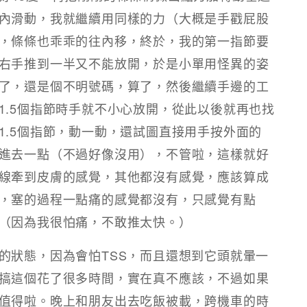
內滑動，我就繼續用同樣的力（大概是手戳屁股
，條條也乖乖的往內移，終於，我的第一指節要
右手推到一半又不能放開，於是小單用怪異的姿
了，還是個不明號碼，算了，然後繼續手邊的工
1.5個指節時手就不小心放開，從此以後就再也找
1.5個指節，動一動，還試圖直接用手按外面的
進去一點（不過好像沒用），不管啦，這樣就好
線牽到皮膚的感覺，其他都沒有感覺，應該算成
，塞的過程一點痛的感覺都沒有，只感覺有點
（因為我很怕痛，不敢推太快。）
的狀態，因為會怕TSS，而且還想到它頭就暈一
搞這個花了很多時間，實在真不應該，不過如果
值得啦。晚上和朋友出去吃飯被載，跨機車的時