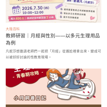
大陰百科
教師研習｜月經與性別——以多元生理用品
為例
凡妮莎想邀請老師們一起把「月經」從尷尬裡拿出來，變成可
以被好好討論的性教育現場。 ⁡