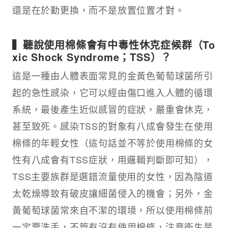
還是在於勤更換，而不是放置位置才對。
▍聽說使用棉條會有中毒性休克症候群（To
xic Shock Syndrome；TSS）？
這是一種由人體表面常見的金黃色葡萄球菌所引
起的急性感染，它可以經由傷口進入人體的循環
系統，最後產生近似感冒的症狀，嚴重會休克，
甚至致死。感染TSS的對象有八成會發生在使用
棉條的年輕女性（這句話並不等於使用棉條的女
性有八成會有TSS症狀，用邏輯判斷即可知），
TSS主要族群是選錯流量使用的女性，因為陰道
太乾燥導致有破皮讓細菌侵入的機會；另外，金
黃葡萄球菌常來自不潔的環境，所以使用棉條前
一定要洗手，不管有沒有使用棉條，注意衛生是