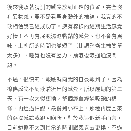
後來我照著猜測的感覺放到正確的位置，完全沒
有異物感，要不是看著身體外的棉線，我真的不
敢相信我已經成功了。擁有棉條的經期生活感覺
好棒！不再有屁股濕濕黏黏的感覺、也不會有異
味，上廁所的時間也變短了（比調整衛生棉簡單
太多），睡覺也沒有壓力，前滾後滾通通沒問
題。
不過，很快的，報應就向我的自豪報到了，因為
棉條感覺不到液體流出的感覺，所以經期的第二
天，有一次太慢更換，整個經血經過吸飽的棉
條，再經過棉線，最後到小褲上，那種再度回來
的濕潤感讓我跑回廁所，對於我這個新手而言，
目前還抓不太到恰當的時間跟感覺去更換，不過